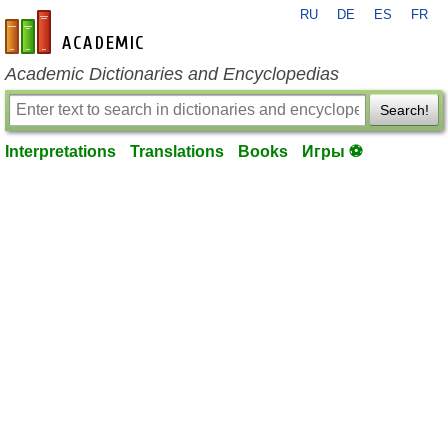
RU
DE
ES
FR
en-academic.com
Academic Dictionaries and Encyclopedias
Search!
Interpretations
Translations
Books
Игры ⚽