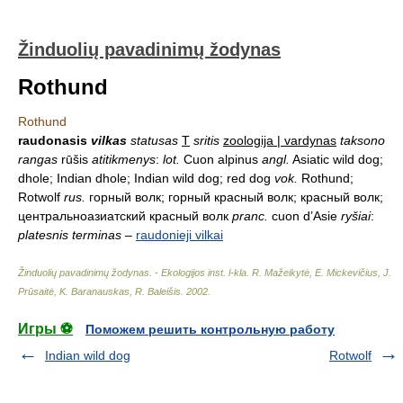
Žinduolių pavadinimų žodynas
Rothund
Rothund
raudonasis
vilkas
statusas
T
sritis
zoologija | vardynas
taksono
rangas
rūšis
atitikmenys
:
lot.
Cuon alpinus
angl.
Asiatic wild dog;
dhole; Indian dhole; Indian wild dog; red dog
vok.
Rothund;
Rotwolf
rus.
горный волк; горный красный волк; красный волк;
центральноазиатский красный волк
pranc.
cuon d’Asie
ryšiai
:
platesnis terminas
–
raudonieji vilkai
Žinduolių pavadinimų žodynas. - Ekologijos inst. l-kla
.
R. Mažeikytė, E. Mickevičius, J.
Prūsaitė, K. Baranauskas, R. Baleišis
.
2002
.
Игры ⚽
Поможем решить контрольную работу
Indian wild dog
Rotwolf